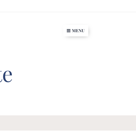
MENU
te