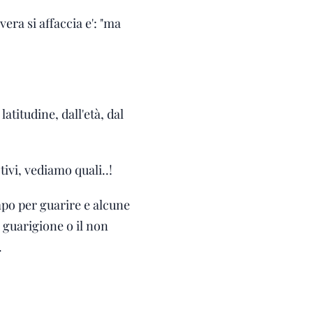
era si affaccia e': "ma
atitudine, dall'età, dal
ivi, vediamo quali..!
empo per guarire e alcune
a guarigione o il non
.