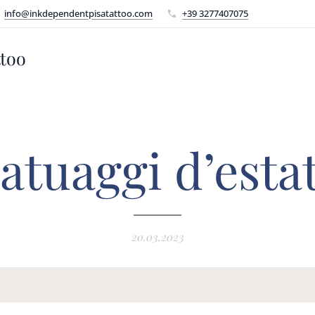
info@inkdependentpisatattoo.com
+39 3277407075
ttoo
atuaggi d’esta
20.03.2023